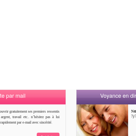
te par mail
Voyance en di
o
uvrir gratuitement ses premiers ressentis
N
7j/
rgent, travail etc.. n’hésitez pas à lui
rapidement par e-mail avec sincérité.