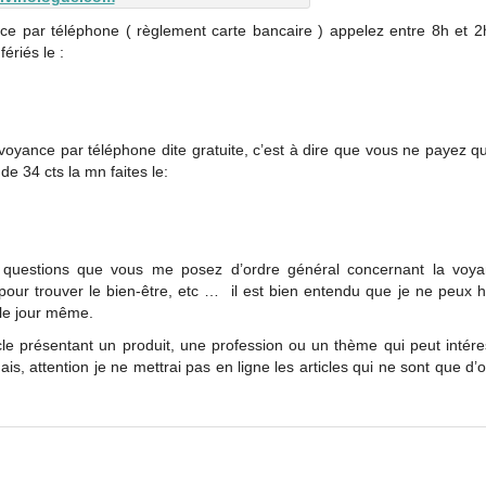
ce par téléphone ( règlement carte bancaire ) appelez entre 8h et 2
ériés le :
 voyance par téléphone dite gratuite, c’est à dire que vous ne payez q
e 34 cts la mn faites le:
 questions que vous me posez d’ordre général concernant la voya
s pour trouver le bien-être, etc … il est bien entendu que je ne peux 
 le jour même.
cle présentant un produit, une profession ou un thème qui peut intére
Mais, attention je ne mettrai pas en ligne les articles qui ne sont que d’