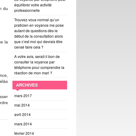
équilibrer votre activité
h du
professionnelle
Trouvez-vous normal qu’un
praticien en voyance me pose
autant de questions dès le
début de la consultation alors
que c’est moi qui devrais être
ue la
censé faire cela ?
A votre avis, serait-il bon de
consulter la voyance par
téléphone pour comprendre la
réaction de mon mari ?
nce,
hélàs
ARCHIVES
mars 2017
sser
ordre
mai 2014
avril 2014
mars 2014
février 2014