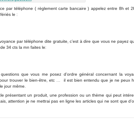
ce par téléphone ( règlement carte bancaire ) appelez entre 8h et 2
ériés le :
 voyance par téléphone dite gratuite, c’est à dire que vous ne payez q
e 34 cts la mn faites le:
 questions que vous me posez d’ordre général concernant la voya
s pour trouver le bien-être, etc … il est bien entendu que je ne peux 
 le jour même.
cle présentant un produit, une profession ou un thème qui peut intére
Mais, attention je ne mettrai pas en ligne les articles qui ne sont que d’