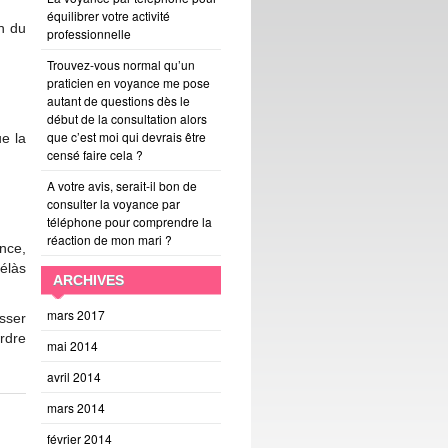
équilibrer votre activité
h du
professionnelle
Trouvez-vous normal qu’un
praticien en voyance me pose
autant de questions dès le
début de la consultation alors
que c’est moi qui devrais être
ue la
censé faire cela ?
A votre avis, serait-il bon de
consulter la voyance par
téléphone pour comprendre la
réaction de mon mari ?
nce,
hélàs
ARCHIVES
mars 2017
sser
ordre
mai 2014
avril 2014
mars 2014
février 2014