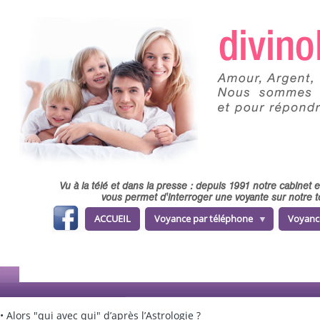
Skip to main content
Vu à la télé et dans la presse : depuis 1991 notre cabinet
vous permet d'interroger une voyante sur notre t
fa
ACCUEIL
Voyance par téléphone
Voyanc
ce
b
o
o
k
• Alors "qui avec qui" d’après l’Astrologie ?