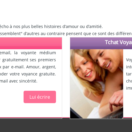
écho à nos plus belles histoires d’amour ou d’amitié.
assemblent" d’autres au contraire pensent que ce sont des différen
Tchat Voya
email, la voyante médium
ir gratuitement ses premiers
Vo
x par e-mail. Amour, argent,
in
ander votre voyance gratuite.
ta
ail avec sincérité.
ch
im
Lui écrire