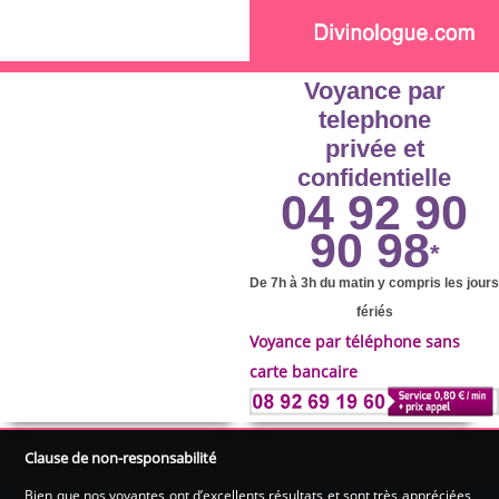
Skip to main content
Voyance par
telephone
privée et
confidentielle
04 92 90
90 98
*
De 7h à 3h du matin y compris les jours
fériés
Voyance par téléphone sans
carte bancaire
Clause de non-responsabilité
Bien que nos voyantes ont d’excellents résultats et sont très appréciées,