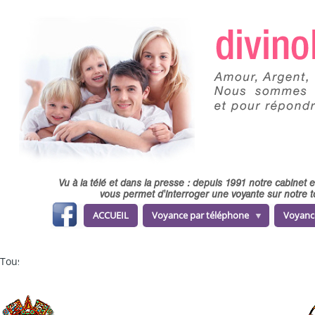
Skip to main content
Vu à la télé et dans la presse : depuis 1991 notre cabinet
vous permet d'interroger une voyante sur notre t
fa
ACCUEIL
Voyance par téléphone
Voyanc
ce
b
o
o
k
Tous les horoscopes