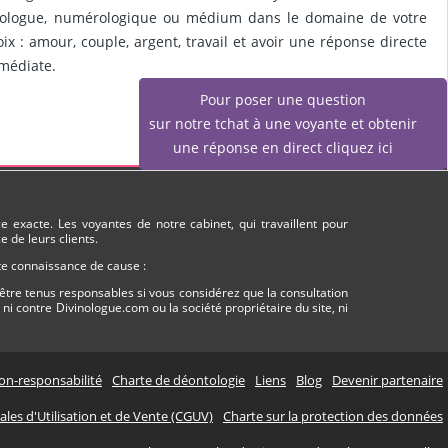
rologue, numérologique ou médium dans le domaine de votre
oix : amour, couple, argent, travail et avoir une réponse directe
médiate.
Pour poser une question
sur notre tchat à une voyante et obtenir
une réponse en direct cliquez ici
 exacte. Les voyantes de notre cabinet, qui travaillent pour
 de leurs clients.
ute connaissance de cause :
être tenus responsables si vous considérez que la consultation
i contre Divinologue.com ou la société propriétaire du site, ni
on-responsabilité
Charte de déontologie
Liens
Blog
Devenir partenaire
les d'Utilisation et de Vente (CGUV)
Charte sur la protection des données