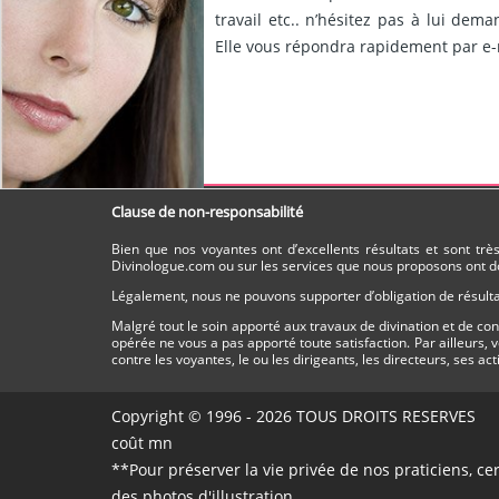
travail etc.. n’hésitez pas à lui dem
Elle vous répondra rapidement par e-m
Clause de non-responsabilité
Bien que nos voyantes ont d’excellents résultats et sont tr
Divinologue.com ou sur les services que nous proposons ont do
Légalement, nous ne pouvons supporter d’obligation de résultat
Malgré tout le soin apporté aux travaux de divination et de c
opérée ne vous a pas apporté toute satisfaction. Par ailleurs,
contre les voyantes, le ou les dirigeants, les directeurs, ses ac
Copyright © 1996 - 2026 TOUS DROITS RESERVE
coût mn
**Pour préserver la vie privée de nos praticiens, ce
des photos d'illustration