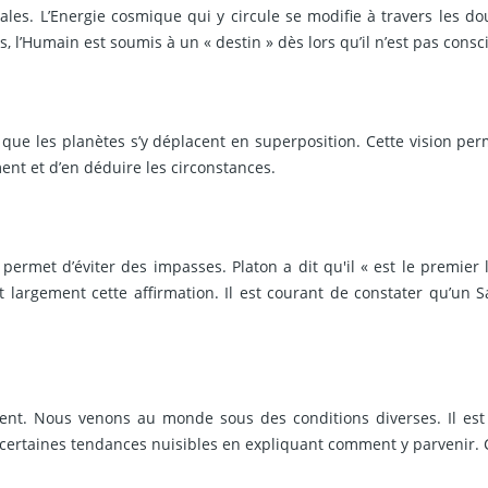
es. L’Energie cosmique qui y circule se modifie à travers les dou
 l’Humain est soumis à un « destin » dès lors qu’il n’est pas consc
s que les planètes s’y déplacent en superposition. Cette vision per
nt et d’en déduire les circonstances.
 permet d’éviter des impasses. Platon a dit qu'il « est le premier
rgement cette affirmation. Il est courant de constater qu’un Sat
ament. Nous venons au monde sous des conditions diverses. Il e
rtaines tendances nuisibles en expliquant comment y parvenir. C’est