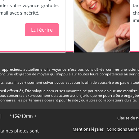
ander votre voyance gratuite.
ta
ail avec sincérité.
ch
im
Lui écrire
ès appréciées, actuellement la voyance n’est pas considérée comme une science
nc une obligation de moyen qui s'appuie sur toutes leurs compétences au service
s, aussi l'avertissement suivant vous est soumis afin de souscrire ou pas en to
onseil effectués, Divinologue.com et ses voyantes ne pourront en aucune manière 
 vous consentez expressément qu'aucune action juridique ne pourra être engagée n
tionnaires, les partenaires opérant pour le site ; ou autres collaborateurs du site.
S | *15€/10mn +
Clause de n
Mentions légales
Conditions Généra
rtaines photos sont