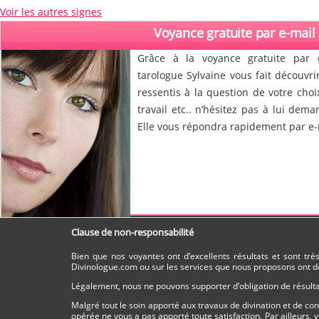
Voir les autres signes
Voyance gratuite par e-mail
Grâce à la voyance gratuite par 
tarologue Sylvaine vous fait découvr
ressentis à la question de votre choi
travail etc.. n’hésitez pas à lui dem
Elle vous répondra rapidement par e-m
Clause de non-responsabilité
Bien que nos voyantes ont d’excellents résultats et sont tr
Divinologue.com ou sur les services que nous proposons ont do
Légalement, nous ne pouvons supporter d’obligation de résultat
Malgré tout le soin apporté aux travaux de divination et de c
opérée ne vous a pas apporté toute satisfaction. Par ailleurs,