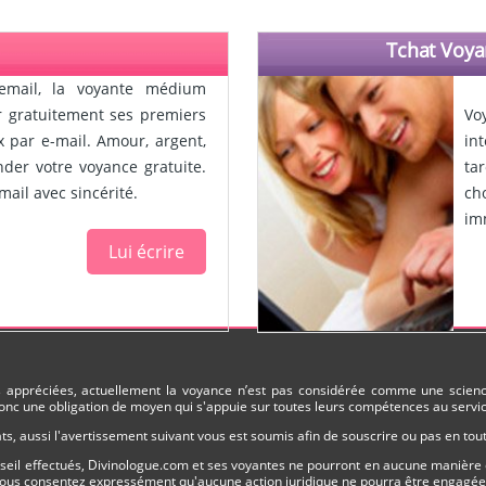
Tchat Voya
email, la voyante médium
ir gratuitement ses premiers
Vo
x par e-mail. Amour, argent,
in
ander votre voyance gratuite.
ta
ail avec sincérité.
ch
im
Lui écrire
ès appréciées, actuellement la voyance n’est pas considérée comme une science
nc une obligation de moyen qui s'appuie sur toutes leurs compétences au service
s, aussi l'avertissement suivant vous est soumis afin de souscrire ou pas en to
onseil effectués, Divinologue.com et ses voyantes ne pourront en aucune manière 
 vous consentez expressément qu'aucune action juridique ne pourra être engagée n