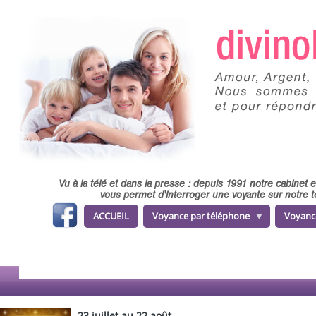
Skip to main content
Vu à la télé et dans la presse : depuis 1991 notre cabinet
vous permet d'interroger une voyante sur notre t
fa
ACCUEIL
Voyance par téléphone
Voyanc
ce
b
o
o
k
23 juillet au 22 août