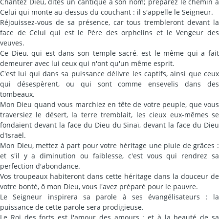
Chantez Dieu, dites un cantique à son nom; préparez le chemin à
Celui qui monte au-dessus du couchant : il s'appelle le Seigneur.
Réjouissez-vous de sa présence, car tous trembleront devant la
face de Celui qui est le Père des orphelins et le Vengeur des
veuves.
Ce Dieu, qui est dans son temple sacré, est le même qui a fait
demeurer avec lui ceux qui n'ont qu'un même esprit.
C'est lui qui dans sa puissance délivre les captifs, ainsi que ceux
qui désespèrent, ou qui sont comme ensevelis dans des
tombeaux.
Mon Dieu quand vous marchiez en tête de votre peuple, que vous
traversiez le désert, la terre tremblait, les cieux eux-mêmes se
fondaient devant la face du Dieu du Sinaï, devant la face du Dieu
d'Israël.
Mon Dieu, mettez à part pour votre héritage une pluie de grâces :
et s'il y a diminution ou faiblesse, c'est vous qui rendrez sa
perfection d'abondance.
Vos troupeaux habiteront dans cette héritage dans la douceur de
votre bonté, ô mon Dieu, vous l'avez préparé pour le pauvre.
Le Seigneur inspirera sa parole à ses évangélisateurs : la
puissance de cette parole sera prodigieuse.
Le Roi des forts est l'amour des amours : et à la beauté de sa