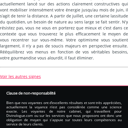
actuellement lancé sur des actions clairement constructives qui
vont mobiliser intensément votre énergie jusqu’au mois de juin, il
s’agit de tenir la distance. A partir de juillet, une certaine lassitude
du quotidien, un besoin de nature au sens large se fait sentir. N'y
résistez pas, vous ne vous en porterez que mieux et c’est dans ce
contexte que vous trouverez le plus efficacement le moyen de
vous recentrer sur vous-même. Votre optimisme vous soutient
largement, il n’y a pas de soucis majeurs en perspective ensuite.
Rééquilibrez vos menus en fonction de vos véritables besoins,
votre gourmandise vous alourdit, il faut éliminer.
Voir les autres signes
Clause de non-responsabilité
Bien que nos voyantes ont d’excellents résultats et sont très appréciées,
actuellement la voyance n’est pas considérée comme une science
exacte. Les voyantes de notre cabinet, qui travaillent pour
Divinologue.com ou sur les services que nous proposons ont donc une
obligation de moyen qui s'appuie sur toutes leurs compétences au
service de leurs clients.