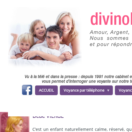
Skip to main content
Vu à la télé et dans la presse : depuis 1991 notre cabinet
vous permet d'interroger une voyante sur notre t
fa
ACCUEIL
Voyance par téléphone
Voyanc
ce
b
o
o
k
Bébé VIERGE
C’est un enfant naturellement calme, réservé, q