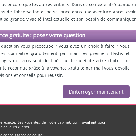
 plus encore que les autres enfants. Dans ce contexte, il s’épanouira
ens de l’observation et ne se lance dans une aventure après avoir
est sa grande vivacité intellectuelle et son besoin de communiquer
ce gratuite : posez votre question
question vous préoccupe ? vous avez un choix à faire ? Vous
rez connaître gratuitement par mail les premiers flashs et
ages qui vous sont destinés sur le sujet de votre choix. Une
nte reconnue grâce à la voyance gratuite par mail vous dévoile
visions et conseils pour réussir.
L’interroger maintenant
 exacte. Les voyantes de notre cabinet, qui travaillent pour
 de leurs clients.
ute connaissance de cause :