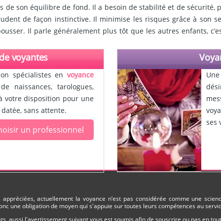
ts de son équilibre de fond. Il a besoin de stabilité et de sécurité,
udent de façon instinctive. Il minimise les risques grâce à son s
pousser. Il parle généralement plus tôt que les autres enfants, c’
 de voyantes
Voyan
ion spécialistes en
voyance
Une 
e naissances, tarologues,
dési
à votre disposition pour une
mess
 datée, sans attente.
voya
ses 
oisir un professionnel
ès appréciées, actuellement la voyance n’est pas considérée comme une science
nc une obligation de moyen qui s'appuie sur toutes leurs compétences au service
s, aussi l'avertissement suivant vous est soumis afin de souscrire ou pas en to