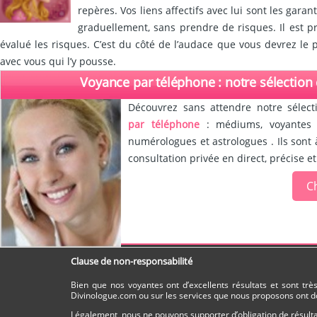
repères. Vos liens affectifs avec lui sont les garan
graduellement, sans prendre de risques. Il est pr
évalué les risques. C’est du côté de l’audace que vous devrez le 
avec vous qui l’y pousse.
Voyance par téléphone : notre sélection
Découvrez sans attendre notre sélect
par téléphone
: médiums, voyantes d
numérologues et astrologues . Ils sont 
consultation privée en direct, précise et
Ch
Clause de non-responsabilité
Bien que nos voyantes ont d’excellents résultats et sont tr
Divinologue.com ou sur les services que nous proposons ont do
Légalement, nous ne pouvons supporter d’obligation de résultat