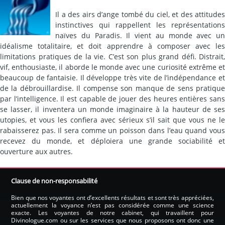
Il a des airs d’ange tombé du ciel, et des attitudes
instinctives qui rappellent les représentations
naïves du Paradis. Il vient au monde avec un
idéalisme totalitaire, et doit apprendre à composer avec les
limitations pratiques de la vie. C’est son plus grand défi. Distrait,
vif, enthousiaste, il aborde le monde avec une curiosité extrême et
beaucoup de fantaisie. Il développe très vite de l’indépendance et
de la débrouillardise. Il compense son manque de sens pratique
par l’intelligence. Il est capable de jouer des heures entières sans
se lasser, il inventera un monde imaginaire à la hauteur de ses
utopies, et vous les confiera avec sérieux s’il sait que vous ne le
rabaisserez pas. Il sera comme un poisson dans l’eau quand vous
recevez du monde, et déploiera une grande sociabilité et
ouverture aux autres.
Clause de non-responsabilité
Bien que nos voyantes ont d’excellents résultats et sont très appréciées,
actuellement la voyance n’est pas considérée comme une science
exacte. Les voyantes de notre cabinet, qui travaillent pour
Divinologue.com ou sur les services que nous proposons ont donc une