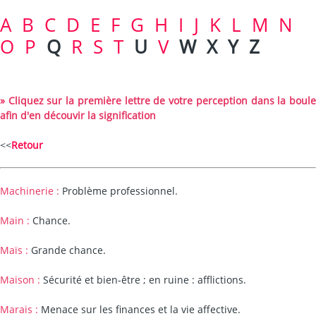
A
B
C
D
E
F
G
H
I
J
K
L
M
N
O
P
Q
R
S
T
U
V
W
X
Y
Z
» Cliquez sur la première lettre de votre perception dans la boule
afin d'en découvir la signification
<<
Retour
Machinerie :
Problème professionnel.
Main :
Chance.
Maïs :
Grande chance.
Maison :
Sécurité et bien-être ; en ruine : afflictions.
Marais :
Menace sur les finances et la vie affective.