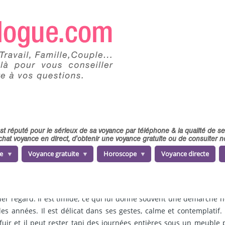
 est réputé pour le sérieux de sa voyance par téléphone & la qualité de 
chat voyance en direct, d'obtenir une voyance gratuite ou de consulter
e
Voyance gratuite
Horoscope
Voyance directe
 regard. Il est timide, ce qui lui donne souvent une démarche hésit
s années. Il est délicat dans ses gestes, calme et contemplatif.
fuir et il peut rester tapi des journées entières sous un meuble p