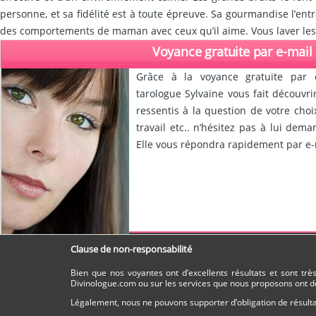
personne, et sa fidélité est à toute épreuve. Sa gourmandise l’entr
des comportements de maman avec ceux qu’il aime. Vous laver les c
Voyance gratuite par e-mail
Grâce à la voyance gratuite par 
tarologue Sylvaine vous fait découvr
ressentis à la question de votre choi
travail etc.. n’hésitez pas à lui dem
Elle vous répondra rapidement par e-m
Clause de non-responsabilité
Bien que nos voyantes ont d’excellents résultats et sont tr
Divinologue.com ou sur les services que nous proposons ont do
Légalement, nous ne pouvons supporter d’obligation de résultat