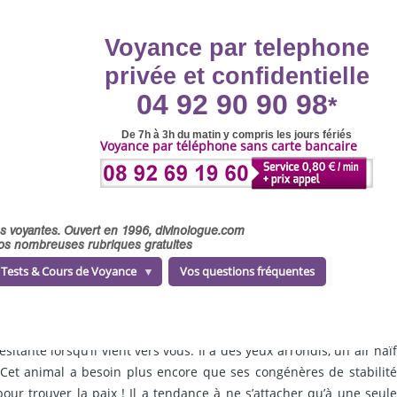
Voyance par telephone
privée et confidentielle
04 92 90 90 98
*
De 7h à 3h du matin y compris les jours fériés
Voyance par téléphone sans carte bancaire
ses voyantes. Ouvert en 1996, divinologue.com
 nos nombreuses rubriques gratuites
Tests & Cours de Voyance
Vos questions fréquentes
ante lorsqu’il vient vers vous. Il a des yeux arrondis, un air naïf
 Cet animal a besoin plus encore que ses congénères de stabilité
our trouver la paix ! Il a tendance à ne s’attacher qu’à une seule