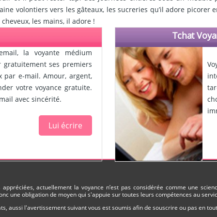
aine volontiers vers les gâteaux, les sucreries qu’il adore picorer
heveux, les mains, il adore !
Tchat Voya
email, la voyante médium
ir gratuitement ses premiers
Vo
x par e-mail. Amour, argent,
in
ander votre voyance gratuite.
ta
ail avec sincérité.
ch
im
Lui écrire
ès appréciées, actuellement la voyance n’est pas considérée comme une science
nc une obligation de moyen qui s'appuie sur toutes leurs compétences au service
s, aussi l'avertissement suivant vous est soumis afin de souscrire ou pas en to