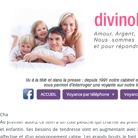
Skip to main content
Vu à la télé et dans la presse : depuis 1991 notre cabinet
vous permet d'interroger une voyante sur notre t
fa
ACCUEIL
Voyance par téléphone
Voyanc
ce
b
o
o
k
Chat CANCER
Au premier abord, ce félin a un côté peluche qui charme au premier
et enfantin. Ses besoins de tendresse vont en augmentant avec le
affective et d’un environnement calme. Les grands bruits le font 