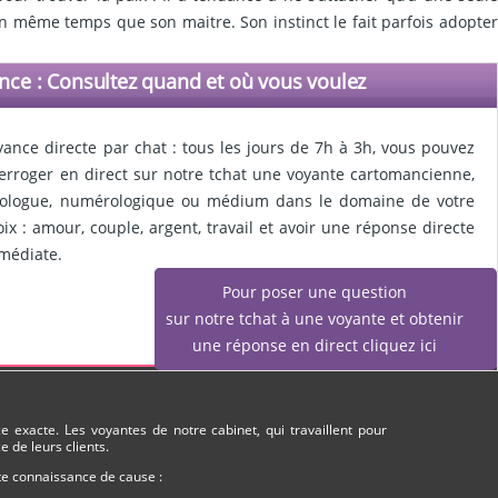
 en même temps que son maitre. Son instinct le fait parfois adopter
nce : Consultez quand et où vous voulez
yance directe par chat : tous les jours de 7h à 3h, vous pouvez
terroger en direct sur notre tchat une voyante cartomancienne,
rologue, numérologique ou médium dans le domaine de votre
oix : amour, couple, argent, travail et avoir une réponse directe
médiate.
Pour poser une question
sur notre tchat à une voyante et obtenir
une réponse en direct cliquez ici
 exacte. Les voyantes de notre cabinet, qui travaillent pour
 de leurs clients.
ute connaissance de cause :