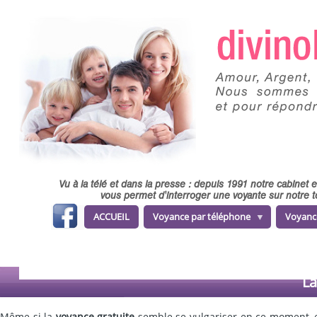
Skip to main content
Vu à la télé et dans la presse : depuis 1991 notre cabinet
vous permet d'interroger une voyante sur notre t
fa
ACCUEIL
Voyance par téléphone
Voyanc
ce
b
o
o
k
La
Même si la
voyance gratuite
semble se vulgariser en ce moment, et