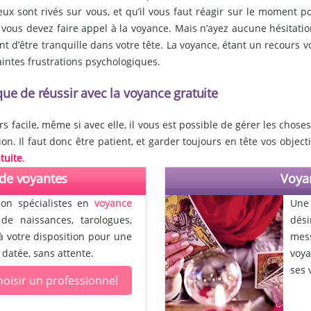
x sont rivés sur vous, et qu’il vous faut réagir sur le moment po
vous devez faire appel à la voyance. Mais n’ayez aucune hésitatio
’être tranquille dans votre tête. La voyance, étant un recours voué
ntes frustrations psychologiques.
 que de réussir avec la voyance gratuite
rs facile, même si avec elle, il vous est possible de gérer les chose
. Il faut donc être patient, et garder toujours en tête vos objectifs
tuite
.
 de voyantes
Voyan
ion spécialistes en
voyance
Une 
e naissances, tarologues,
dési
à votre disposition pour une
mess
 datée, sans attente.
voya
ses 
oisir un professionnel