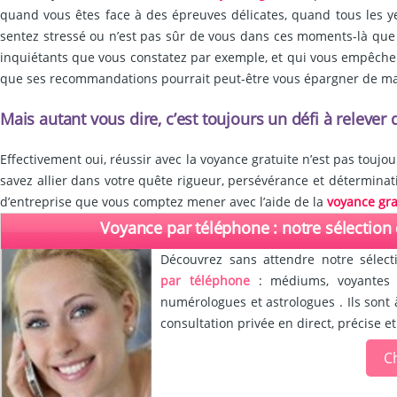
quand vous êtes face à des épreuves délicates, quand tous les yeu
sentez stressé ou n’est pas sûr de vous dans ces moments-là que 
inquiétants que vous constatez par exemple, et qui vous empêchent d
que ses recommandations pourrait peut-être vous épargner de mai
Mais autant vous dire, c’est toujours un défi à relever
Effectivement oui, réussir avec la voyance gratuite n’est pas toujou
savez allier dans votre quête rigueur, persévérance et détermination
d’entreprise que vous comptez mener avec l’aide de la
voyance gra
Voyance par téléphone : notre sélection
Découvrez sans attendre notre sélect
par téléphone
: médiums, voyantes d
numérologues et astrologues . Ils sont 
consultation privée en direct, précise et
Ch