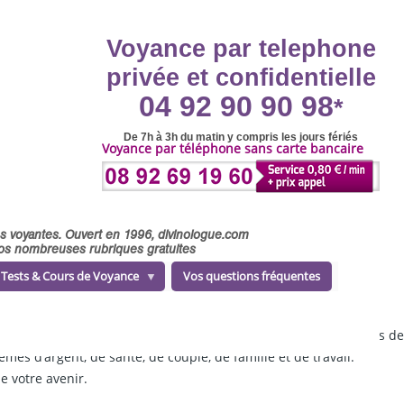
Voyance par telephone
privée et confidentielle
04 92 90 90 98
*
De 7h à 3h du matin y compris les jours fériés
Voyance par téléphone sans carte bancaire
ses voyantes. Ouvert en 1996, divinologue.com
 nos nombreuses rubriques gratuites
Tests & Cours de Voyance
Vos questions fréquentes
votre disposition une
sélection de voyants professionnels
dotés d
es d’argent, de santé, de couple, de famille et de travail.
e votre avenir.