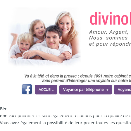
Skip to main content
Vu à la télé et dans la presse : depuis 1991 notre cabinet
vous permet d'interroger une voyante sur notre t
fa
ACCUEIL
Voyance par téléphone
Voyanc
ce
b
o
o
k
Bénéficiez d’une
voyance gratuite par téléphone
en vous connectan
don exceptionnel. Ils sont également reconnus pour la qualité de le
Vous avez également la possibilité de leur poser toutes les quest