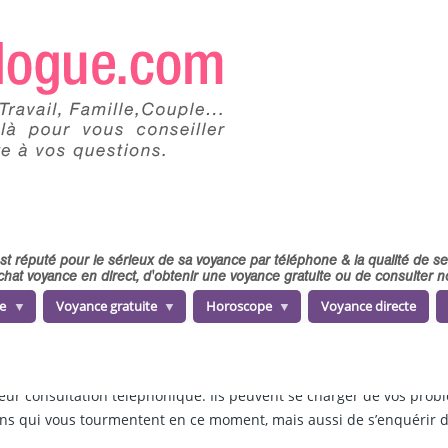
 est réputé pour le sérieux de sa voyance par téléphone & la qualité de 
chat voyance en direct, d'obtenir une voyance gratuite ou de consulter
e
Voyance gratuite
Horoscope
Voyance directe
t sur notre plateforme en ligne divinologue.com. Nous mettons à 
ur consultation téléphonique. Ils peuvent se charger de vos problèm
ions qui vous tourmentent en ce moment, mais aussi de s’enquérir d