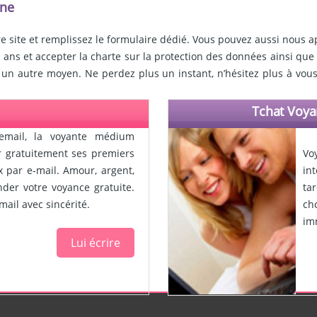
one
re site et remplissez le formulaire dédié. Vous pouvez aussi nous a
 ans et accepter la charte sur la protection des données ainsi que l
 un autre moyen. Ne perdez plus un instant, n’hésitez plus à vous
Tchat Voya
email, la voyante médium
ir gratuitement ses premiers
Vo
x par e-mail. Amour, argent,
in
ander votre voyance gratuite.
ta
ail avec sincérité.
ch
im
Lui écrire