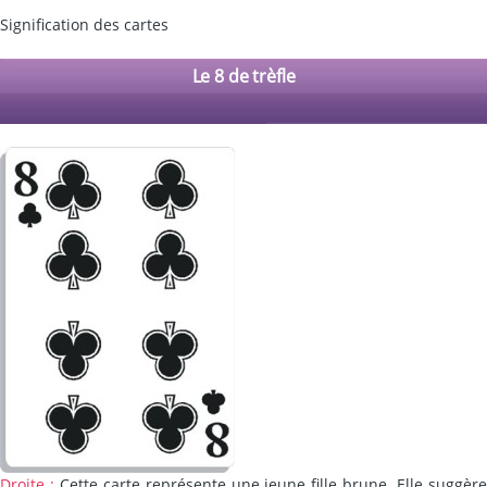
Signification des cartes
Le 8 de trèfle
Droite :
Cette carte représente une jeune fille brune. Elle suggèr