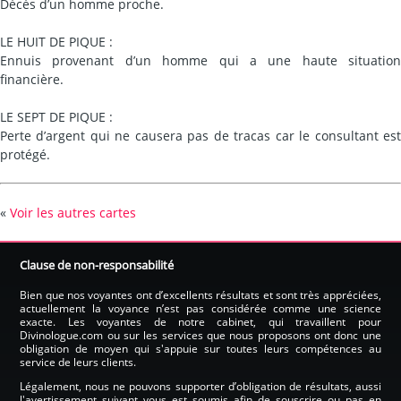
Décès d’un homme proche.
LE HUIT DE PIQUE :
Ennuis provenant d’un homme qui a une haute situation
financière.
LE SEPT DE PIQUE :
Perte d’argent qui ne causera pas de tracas car le consultant est
protégé.
«
Voir les autres cartes
Clause de non-responsabilité
Bien que nos voyantes ont d’excellents résultats et sont très appréciées,
actuellement la voyance n’est pas considérée comme une science
exacte. Les voyantes de notre cabinet, qui travaillent pour
Divinologue.com ou sur les services que nous proposons ont donc une
obligation de moyen qui s'appuie sur toutes leurs compétences au
service de leurs clients.
Légalement, nous ne pouvons supporter d’obligation de résultats, aussi
l'avertissement suivant vous est soumis afin de souscrire ou pas en