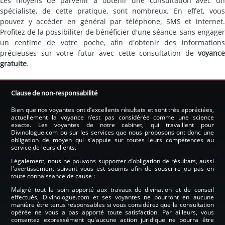
Les moyens de parvenir à obtenir une consultation avec un
spécialiste, de cette pratique, sont nombreux. En effet, vous
pouvez y accéder en général par téléphone, SMS et internet.
Profitez de la possibiliter de bénéficier d'une séance, sans engager
un centime de votre poche, afin d'obtenir des informations
précieuses sur votre futur avec cette consultation de
voyance
gratuite
.
Clause de non-responsabilité
Bien que nos voyantes ont d’excellents résultats et sont très appréciées,
actuellement la voyance n’est pas considérée comme une science
exacte. Les voyantes de notre cabinet, qui travaillent pour
Divinologue.com ou sur les services que nous proposons ont donc une
obligation de moyen qui s'appuie sur toutes leurs compétences au
service de leurs clients.
Légalement, nous ne pouvons supporter d’obligation de résultats, aussi
l'avertissement suivant vous est soumis afin de souscrire ou pas en
toute connaissance de cause :
Malgré tout le soin apporté aux travaux de divination et de conseil
effectués, Divinologue.com et ses voyantes ne pourront en aucune
manière être tenus responsables si vous considérez que la consultation
opérée ne vous a pas apporté toute satisfaction. Par ailleurs, vous
consentez expressément qu'aucune action juridique ne pourra être