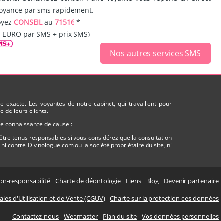
oyance par sms rapidement.
oyez
CONSEIL
au
71516
*
9 EURO par SMS + prix SMS)
Nos autres services SMS
 exacte. Les voyantes de notre cabinet, qui travaillent pour
 de leurs clients.
ute connaissance de cause :
être tenus responsables si vous considérez que la consultation
i contre Divinologue.com ou la société propriétaire du site, ni
on-responsabilité
Charte de déontologie
Liens
Blog
Devenir partenaire
les d'Utilisation et de Vente (CGUV)
Charte sur la protection des données
Contactez-nous
Webmaster
Plan du site
Vos données personnelles