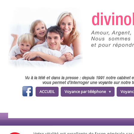
Skip to main content
Vu à la télé et dans la presse : depuis 1991 notre cabinet
vous permet d'interroger une voyante sur notre t
fa
ACCUEIL
Voyance par téléphone
Voyanc
ce
b
o
o
k
Votre vitalité est excellente de façon générale ca