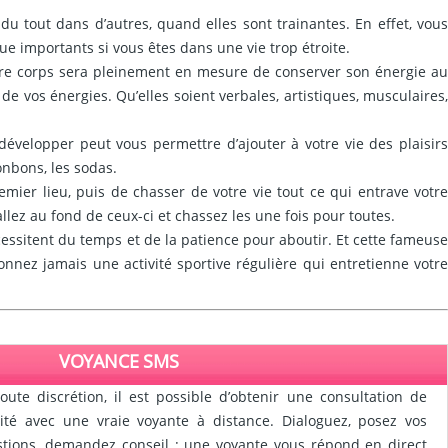
du tout dans d’autres, quand elles sont trainantes. En effet, vous
ue importants si vous êtes dans une vie trop étroite.
otre corps sera pleinement en mesure de conserver son énergie au
e vos énergies. Qu’elles soient verbales, artistiques, musculaires,
évelopper peut vous permettre d’ajouter à votre vie des plaisirs
onbons, les sodas.
ier lieu, puis de chasser de votre vie tout ce qui entrave votre
allez au fond de ceux-ci et chassez les une fois pour toutes.
cessitent du temps et de la patience pour aboutir. Et cette fameuse
nnez jamais une activité sportive régulière qui entretienne votre
VOYANCE SMS
oute discrétion, il est possible d’obtenir une consultation de
ité avec une vraie voyante à distance. Dialoguez, posez vos
tions, demandez conseil : une voyante vous répond en direct