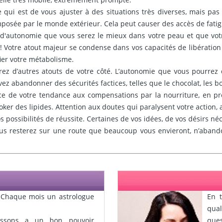
qui est de vous ajuster à des situations très diverses, mais pas 
mposée par le monde extérieur. Cela peut causer des accès de fatig
ge d'autonomie que vous serez le mieux dans votre peau et que v
 Votre atout majeur se condense dans vos capacités de libération d
ifier votre métabolisme.
ez d’autres atouts de votre côté. L’autonomie que vous pourrez d
z abandonner des sécurités factices, telles que le chocolat, les b
 de votre tendance aux compensations par la nourriture, en prem
toker des lipides. Attention aux doutes qui paralysent votre action, 
 possibilités de réussite. Certaines de vos idées, de vos désirs né
vous resterez sur une route que beaucoup vous envieront, n’abando
. Chaque mois un astrologue
En t
qual
issons a un bon pouvoir
ques