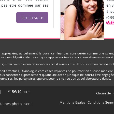
ne pas etre dominée par ses
en v
Env
Lire la suite
(0,9
ès appréciées, actuellement la voyance n’est pas considérée comme une science
nc une obligation de moyen qui s'appuie sur toutes leurs compétences au service
s, aussi l'avertissement suivant vous est soumis afin de souscrire ou pas en to
onseil effectués, Divinologue.com et ses voyantes ne pourront en aucune manière 
 vous consentez expressément qu'aucune action juridique ne pourra être engagée n
tionnaires, les partenaires opérant pour le site ; ou autres collaborateurs du site.
S | *15€/10mn +
Clause de n
Mentions légales
Conditions Généra
rtaines photos sont