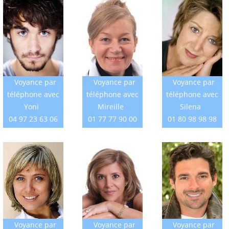
Voyance par
Voyance par
Voyance par
téléphone avec
téléphone avec
téléphone avec
Yoni
Mireille
Silena
04 97 23 63 06
01 77 77 90 00
01 80 98 98 98
Voyance par
Voyance par
Voyance par