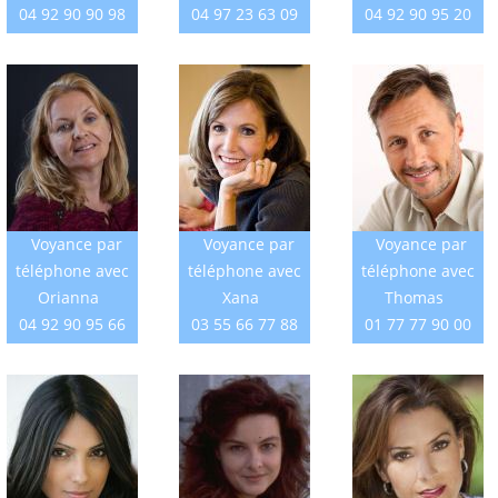
04 92 90 90 98
04 97 23 63 09
04 92 90 95 20
Voyance par
Voyance par
Voyance par
téléphone avec
téléphone avec
téléphone avec
Orianna
Xana
Thomas
04 92 90 95 66
03 55 66 77 88
01 77 77 90 00