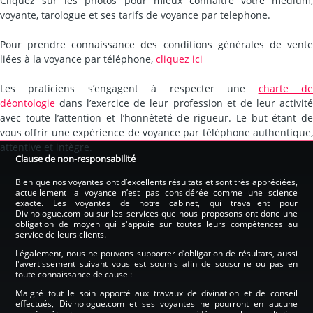
Cliquez sur les photos pour mieux connaître votre médium,
voyante, tarologue et ses tarifs de voyance par telephone.
Pour prendre connaissance des conditions générales de vente
liées à la voyance par téléphone,
cliquez ici
Les praticiens s’engagent à respecter une
charte d
déontologie
dans l’exercice de leur profession et de leur activité
avec toute l’attention et l’honnêteté de rigueur. Le but étant de
vous offrir une expérience de voyance par téléphone authentique,
attentive et intègre.
Clause de non-responsabilité
Bien que nos voyantes ont d’excellents résultats et sont très appréciées,
actuellement la voyance n’est pas considérée comme une science
exacte. Les voyantes de notre cabinet, qui travaillent pour
Divinologue.com ou sur les services que nous proposons ont donc une
obligation de moyen qui s'appuie sur toutes leurs compétences au
service de leurs clients.
Légalement, nous ne pouvons supporter d’obligation de résultats, aussi
l'avertissement suivant vous est soumis afin de souscrire ou pas en
toute connaissance de cause :
Malgré tout le soin apporté aux travaux de divination et de conseil
effectués, Divinologue.com et ses voyantes ne pourront en aucune