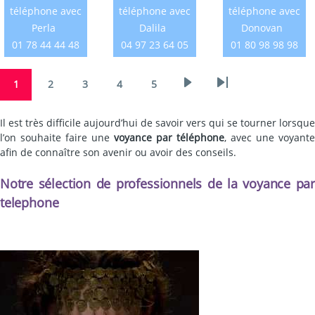
téléphone avec
téléphone avec
téléphone avec
Perla
Dalila
Donovan
01 78 44 44 48
04 97 23 64 05
01 80 98 98 98
Pagination
Page
1
2
3
4
5
Next
Last
Page
Page
Page
Page
page
page
Il est très difficile aujourd’hui de savoir vers qui se tourner lorsque
l’on souhaite faire une
voyance par téléphone
, avec une voyante
afin de connaître son avenir ou avoir des conseils.
Notre sélection de professionnels de la voyance par
telephone