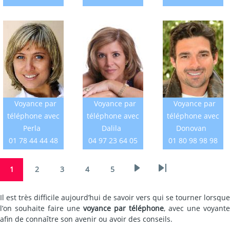
Voyance par
Voyance par
Voyance par
téléphone avec
téléphone avec
téléphone avec
Perla
Dalila
Donovan
01 78 44 44 48
04 97 23 64 05
01 80 98 98 98
Pagination
Page
1
2
3
4
5
Next
Last
Page
Page
Page
Page
page
page
Il est très difficile aujourd’hui de savoir vers qui se tourner lorsque
l’on souhaite faire une
voyance par téléphone
, avec une voyante
afin de connaître son avenir ou avoir des conseils.