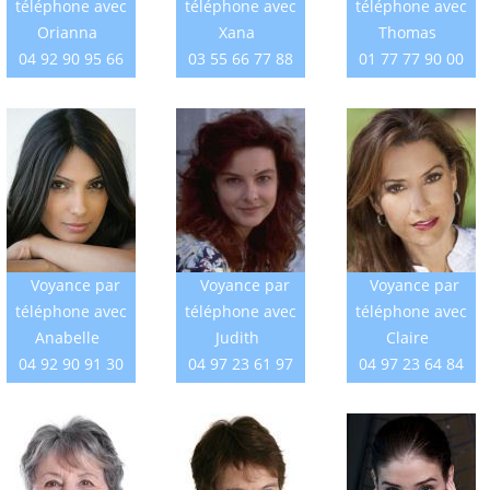
téléphone avec
téléphone avec
téléphone avec
Orianna
Xana
Thomas
04 92 90 95 66
03 55 66 77 88
01 77 77 90 00
Voyance par
Voyance par
Voyance par
téléphone avec
téléphone avec
téléphone avec
Anabelle
Judith
Claire
04 92 90 91 30
04 97 23 61 97
04 97 23 64 84