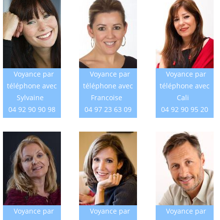
Voyance par
Voyance par
Voyance par
téléphone avec
téléphone avec
téléphone avec
Sylvaine
Francoise
Cali
04 92 90 90 98
04 97 23 63 09
04 92 90 95 20
Voyance par
Voyance par
Voyance par