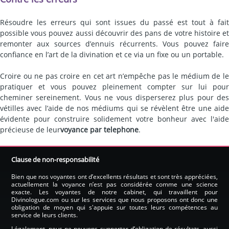
Résoudre les erreurs qui sont issues du passé est tout à fait
possible vous pouvez aussi découvrir des pans de votre histoire et
remonter aux sources d’ennuis récurrents. Vous pouvez faire
confiance en l’art de la divination et ce via un fixe ou un portable.
Croire ou ne pas croire en cet art n’empêche pas le médium de le
pratiquer et vous pouvez pleinement compter sur lui pour
cheminer sereinement. Vous ne vous disperserez plus pour des
vétilles avec l’aide de nos médiums qui se révèlent être une aide
évidente pour construire solidement votre bonheur avec l'aide
précieuse de leur
voyance par telephone
.
Clause de non-responsabilité
Bien que nos voyantes ont d’excellents résultats et sont très appréciées,
actuellement la voyance n’est pas considérée comme une science
exacte. Les voyantes de notre cabinet, qui travaillent pour
Divinologue.com ou sur les services que nous proposons ont donc une
obligation de moyen qui s'appuie sur toutes leurs compétences au
service de leurs clients.
Légalement, nous ne pouvons supporter d’obligation de résultats, aussi