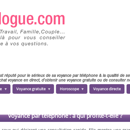
 est réputé pour le sérieux de sa voyance par téléphone & la qualité de 
chat voyance en direct, d'obtenir une voyance gratuite ou de consulter
e
Voyance gratuite
Horoscope
Voyance directe
Voyance par telephone : à qui profite-t-elle ?
à ceux qui désirent une consultation rapide. Elle montre une gra