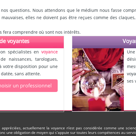
 nos questions. Nous attendons que le médium nous fasse compre
s mauvaises, elles ne doivent pas être reçues comme des claques, 
us fera comprendre où sont nos intérêts.
 de voyantes
Voyan
ion spécialistes en
voyance
Une 
e naissances, tarologues,
dési
à votre disposition pour une
mess
 datée, sans attente.
voya
ses 
oisir un professionnel
ès appréciées, actuellement la voyance n’est pas considérée comme une science
nc une obligation de moyen qui s'appuie sur toutes leurs compétences au service