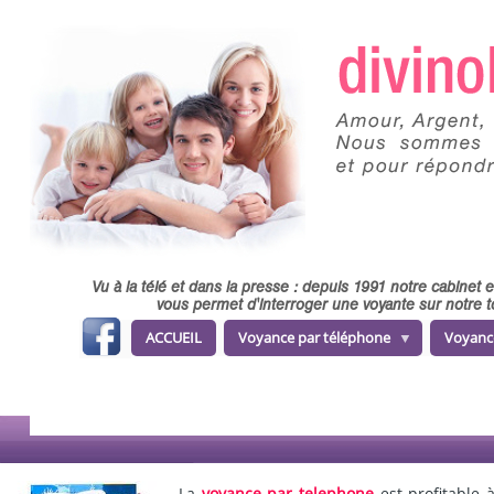
Skip to main content
Vu à la télé et dans la presse : depuis 1991 notre cabinet
vous permet d'interroger une voyante sur notre t
fa
ACCUEIL
Voyance par téléphone
Voyanc
ce
b
o
o
k
La
voyance par telephone
est profitable 