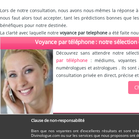
Lors de notre consultation, nous avons nous-mêmes la réponse à
nous faut alors tout accepter, tant les prédictions bonnes que le
bénéfiques pour notre destinée.
La clarté avec laquelle notre
voyance par telephone
a été faite no
Voyance par téléphone : notre sélection
Découvrez sans attendre notre sélect
par téléphone
: médiums, voyantes d
numérologues et astrologues . Ils sont 
consultation privée en direct, précise et
Ch
Clause de non-responsabilité
Bien que nos voyantes ont d’excellents résultats et sont tr
Divinologue.com ou sur les services que nous proposons ont do