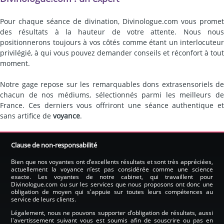
Pour chaque séance de divination, Divinologue.com vous promet
des résultats à la hauteur de votre attente. Nous nous
positionnerons toujours à vos côtés comme étant un interlocuteur
privilégié, à qui vous pouvez demander conseils et réconfort à tout
moment.
Notre gage repose sur les remarquables dons extrasensoriels de
chacun de nos médiums, sélectionnés parmi les meilleurs de
France. Ces derniers vous offriront une séance authentique et
sans artifice de
voyance
.
Clause de non-responsabilité
Bien que nos voyantes ont d’excellents résultats et sont très appréciées,
actuellement la voyance n’est pas considérée comme une science
exacte. Les voyantes de notre cabinet, qui travaillent pour
Divinologue.com ou sur les services que nous proposons ont donc une
obligation de moyen qui s'appuie sur toutes leurs compétences au
service de leurs clients.
Légalement, nous ne pouvons supporter d’obligation de résultats, aussi
l'avertissement suivant vous est soumis afin de souscrire ou pas en