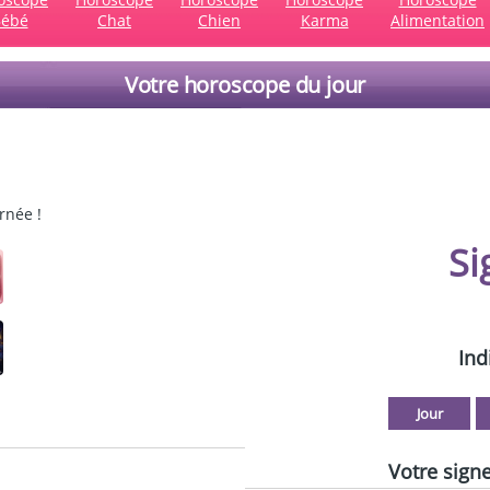
ébé
Chat
Chien
Karma
Alimentation
Votre horoscope du jour
rnée !
Si
Ind
Votre signe