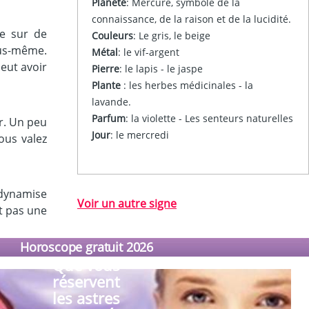
Planète
:
Mercure, symbole de la
connaissance, de la raison et de la lucidité.
re sur de
Couleurs
:
Le gris, le beige
ous-même.
Métal
:
le vif-argent
eut avoir
Pierre
:
le lapis - le jaspe
Plante
:
les herbes médicinales - la
lavande.
Parfum
:
la violette - Les senteurs naturelles
er. Un peu
Jour
:
le mercredi
ous valez
a dynamise
Voir un autre signe
st pas une
Horoscope gratuit 2026
Que vous
réservent
les astres