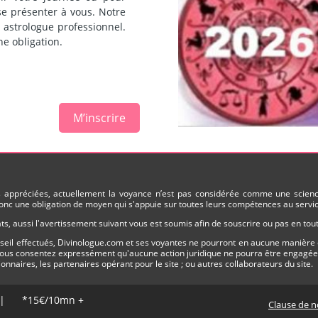
se présenter à vous. Notre
 astrologue professionnel.
ne obligation.
M’inscrire
ès appréciées, actuellement la voyance n’est pas considérée comme une science
nc une obligation de moyen qui s'appuie sur toutes leurs compétences au service
s, aussi l'avertissement suivant vous est soumis afin de souscrire ou pas en to
onseil effectués, Divinologue.com et ses voyantes ne pourront en aucune manière 
 vous consentez expressément qu'aucune action juridique ne pourra être engagée n
tionnaires, les partenaires opérant pour le site ; ou autres collaborateurs du site.
S | *15€/10mn +
Clause de n