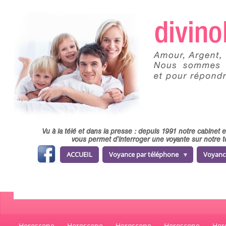
Skip to main content
Vu à la télé et dans la presse : depuis 1991 notre cabinet
vous permet d'interroger une voyante sur notre t
fa
ACCUEIL
Voyance par téléphone
Voyanc
ce
b
o
o
k
Horoscope
Horoscope
Horoscope
Horoscope
Hor