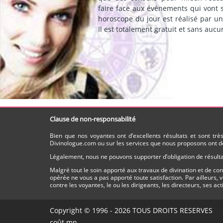
faire face aux évènements qui vont 
horoscope du jour est réalisé par un
Il est totalement gratuit et sans aucu
Clause de non-responsabilité
Bien que nos voyantes ont d’excellents résultats et sont tr
Divinologue.com ou sur les services que nous proposons ont do
Légalement, nous ne pouvons supporter d’obligation de résultat
Malgré tout le soin apporté aux travaux de divination et de c
opérée ne vous a pas apporté toute satisfaction. Par ailleurs,
contre les voyantes, le ou les dirigeants, les directeurs, ses ac
Copyright © 1996 - 2026 TOUS DROITS RESERVE
coût mn