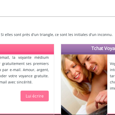
elles sont près d'un triangle, ce sont les initiales d'un inconnu.
Tchat Voya
email, la voyante médium
ir gratuitement ses premiers
Vo
x par e-mail. Amour, argent,
in
ander votre voyance gratuite.
ta
ail avec sincérité.
ch
im
Lui écrire