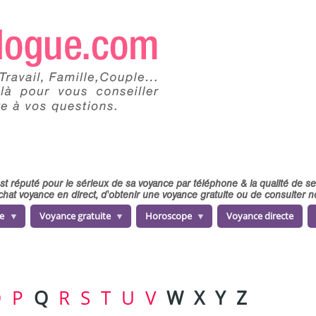
 est réputé pour le sérieux de sa voyance par téléphone & la qualité de 
chat voyance en direct, d'obtenir une voyance gratuite ou de consulter
e
Voyance gratuite
Horoscope
Voyance directe
O
P
Q
R
S
T
U
V
W
X
Y
Z