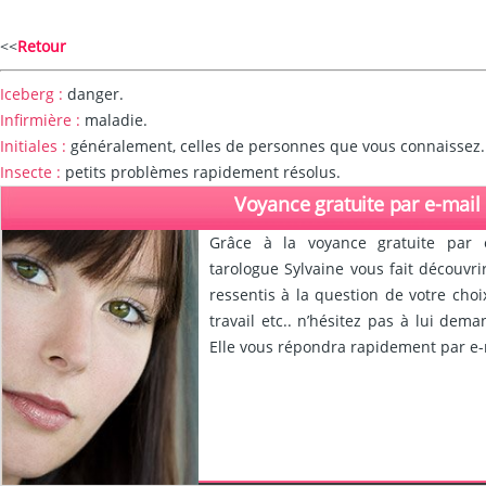
<<
Retour
Iceberg :
danger.
Infirmière :
maladie.
Initiales :
généralement, celles de personnes que vous connaissez. Si 
Insecte :
petits problèmes rapidement résolus.
Voyance gratuite par e-mail
Grâce à la voyance gratuite par 
tarologue Sylvaine vous fait découvr
ressentis à la question de votre choi
travail etc.. n’hésitez pas à lui dem
Elle vous répondra rapidement par e-m