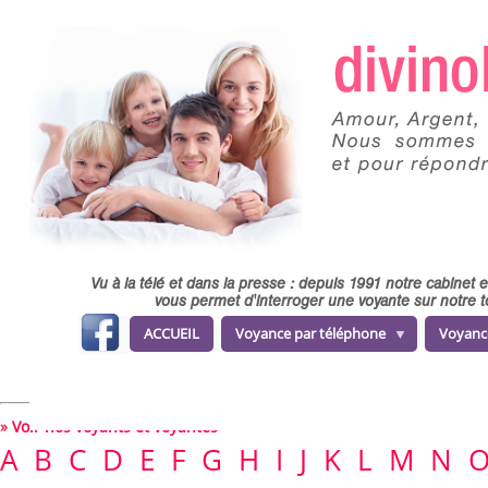
Skip to main content
Vu à la télé et dans la presse : depuis 1991 notre cabinet
vous permet d'interroger une voyante sur notre t
fa
ACCUEIL
Voyance par téléphone
Voyanc
ce
b
o
o
k
»
Voir nos voyants et voyantes
A
B
C
D
E
F
G
H
I
J
K
L
M
N