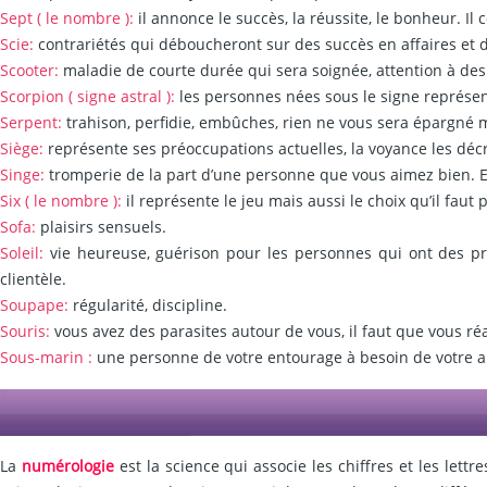
Sept ( le nombre ):
il annonce le succès, la réussite, le bonheur. I
Scie:
contrariétés qui déboucheront sur des succès en affaires et d
Scooter:
maladie de courte durée qui sera soignée, attention à des 
Scorpion ( signe astral ):
les personnes nées sous le signe représent
Serpent:
trahison, perfidie, embûches, rien ne vous sera épargné m
Siège:
représente ses préoccupations actuelles, la voyance les décr
Singe:
tromperie de la part d’une personne que vous aimez bien. El
Six ( le nombre ):
il représente le jeu mais aussi le choix qu’il fau
Sofa:
plaisirs sensuels.
Soleil:
vie heureuse, guérison pour les personnes qui ont des pr
clientèle.
Soupape:
régularité, discipline.
Souris:
vous avez des parasites autour de vous, il faut que vous réag
Sous-marin :
une personne de votre entourage à besoin de votre ai
La
numérologie
est la science qui associe les chiffres et les lettre