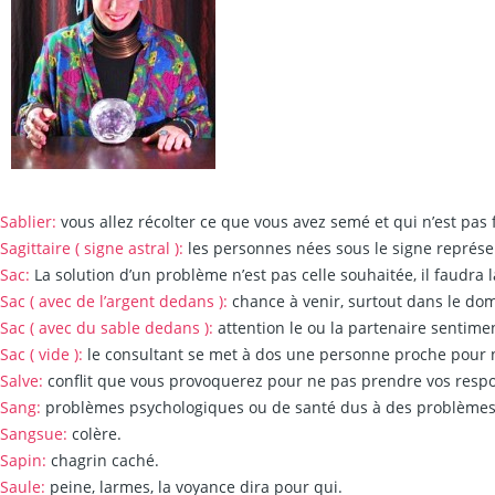
Sablier:
vous allez récolter ce que vous avez semé et qui n’est pa
Sagittaire ( signe astral ):
les personnes nées sous le signe représen
Sac:
La solution d’un problème n’est pas celle souhaitée, il faudra la
Sac ( avec de l’argent dedans ):
chance à venir, surtout dans le doma
Sac ( avec du sable dedans ):
attention le ou la partenaire sentime
Sac ( vide ):
le consultant se met à dos une personne proche pour n
Salve:
conflit que vous provoquerez pour ne pas prendre vos respo
Sang:
problèmes psychologiques ou de santé dus à des problèmes qu
Sangsue:
colère.
Sapin:
chagrin caché.
Saule:
peine, larmes, la voyance dira pour qui.