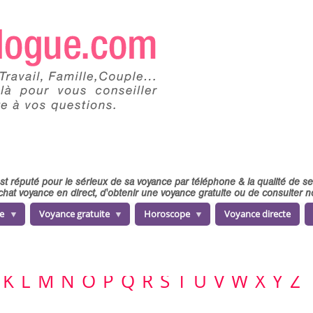
 est réputé pour le sérieux de sa voyance par téléphone & la qualité de 
chat voyance en direct, d'obtenir une voyance gratuite ou de consulter
e
Voyance gratuite
Horoscope
Voyance directe
K
L
M
N
O
P
Q
R
S
T
U
V
W
X
Y
Z