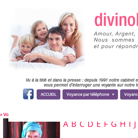
Skip to main content
Vu à la télé et dans la presse : depuis 1991 notre cabinet
vous permet d'interroger une voyante sur notre t
fa
ACCUEIL
Voyance par téléphone
Voyanc
ce
b
o
o
k
»
Voir nos voyants et voyantes
A
B
C
D
E
F
G
H
I
J