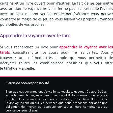
certains et un livre ouvert pour d’autres. Le fait de ne pas naître
avec un don de voyance ne vous ferme pas les portes de l’avenir,
avec un peu de bon vouloir et de persévérance vous pouvez
connaître la magie de ce jeu en vous faisant vos propres voyances
puis celles de vos proches.
Apprendre la voyance avec le taro
Si vous recherchez un livre pour
apprendre la voyance avec le
tarots
, consultez vite nos cours pour lire les cartes. Vous y
trouverez une méthode très simple qui vous permettra de
décrypter toutes les combinaisons possibles que vous offre
le
tarot
de Marseille.
Clause de non-responsabilité
Bien que nos voyantes ont d’excellents résultats et sont très appréciées,
actuellement la voyance n’est pas considérée comme une science
exacte. Les voyantes de notre cabinet, qui travaillent pour
Divinologue.com ou sur les services que nous proposons ont donc une
obligation de moyen qui s'appuie sur toutes leurs compétences au
service de leurs clients.