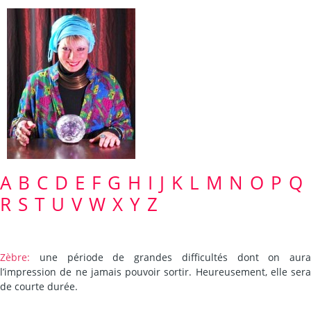
A
B
C
D
E
F
G
H
I
J
K
L
M
N
O
P
Q
R
S
T
U
V
W
X
Y
Z
Zèbre:
une période de grandes difficultés dont on aura
l’impression de ne jamais pouvoir sortir. Heureusement, elle sera
de courte durée.